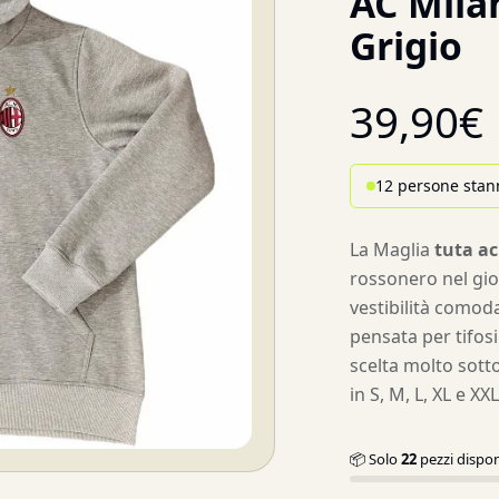
AC Mila
Grigio
39,90
€
12 persone stan
La Maglia
tuta ac
rossonero nel gio
vestibilità comod
pensata per tifosi
scelta molto sotto
in S, M, L, XL e XX
📦 Solo
22
pezzi dispon