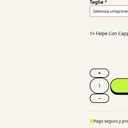
Taglia
*
1×
Felpe Con Capp
+
−
Pago seguro y pre