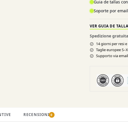
Guia de tallas co
Soporte por emai
VER GUIA DE TALL
Spedizione gratuita
14 giorni per resi 
Taglie europee S–
Supporto via email 
NTIVE
RECENSIONI
0