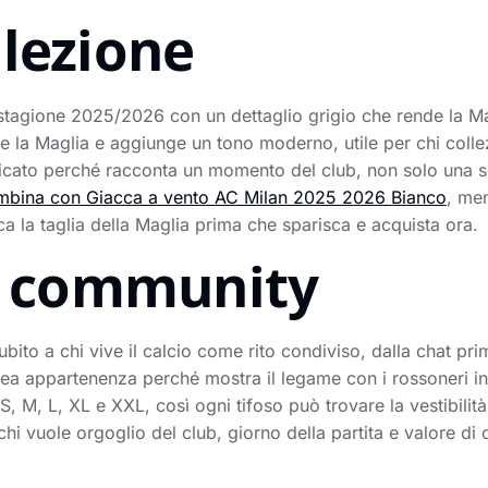
llezione
agione 2025/2026 con un dettaglio grigio che rende la Magl
ue la Maglia e aggiunge un tono moderno, utile per chi collez
icato perché racconta un momento del club, non solo una sc
bina con Giacca a vento AC Milan 2025 2026 Bianco
, me
cca la taglia della Maglia prima che sparisca e acquista ora.
la community
to a chi vive il calcio come rito condiviso, dalla chat prima
ea appartenenza perché mostra il legame con i rossoneri in
S, M, L, XL e XXL, così ogni tifoso può trovare la vestibilit
chi vuole orgoglio del club, giorno della partita e valore di