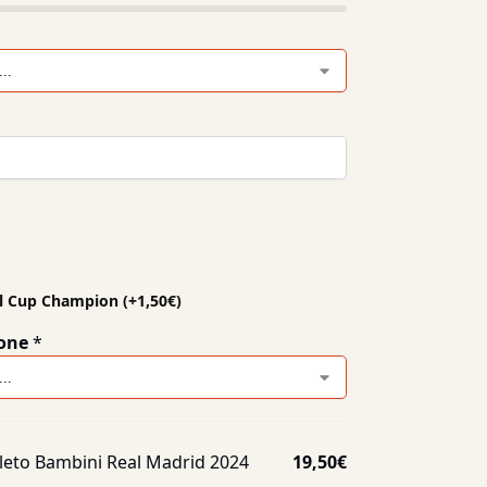
al Cup Champion
(+
1,50
€
)
one
*
eto Bambini Real Madrid 2024
19,50
€