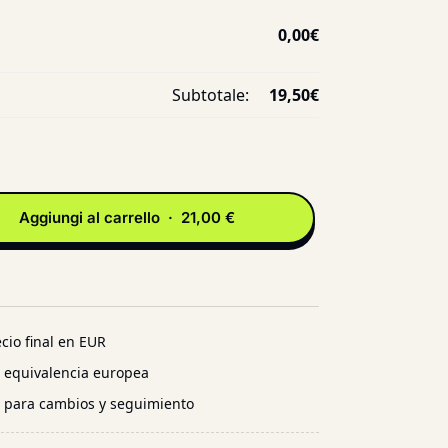
0,00
€
Subtotale:
19,50
€
Aggiungi al carrello · 21,00 €
cio final en EUR
n equivalencia europea
l para cambios y seguimiento