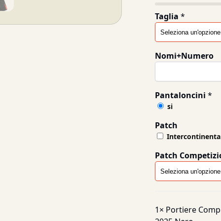
Taglia
*
Nomi+Numero
Pantaloncini
*
si
Patch
Intercontinent
Patch Competizi
1×
Portiere Compl