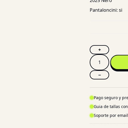
2025 Nero
Pantaloncini:
si
+
−
Pago seguro y pre
Guia de tallas co
Soporte por emai