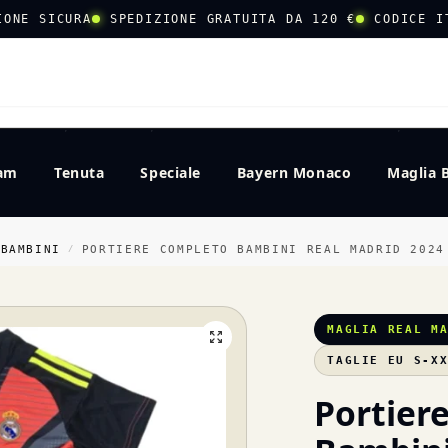
IONE SICURA
SPEDIZIONE GRATUITA DA 120 €
CODICE I
CERCA
eam
Tenuta
Speciale
Bayern Monaco
Maglia 
 BAMBINI
PORTIERE COMPLETO BAMBINI REAL MADRID 2024
/
MAGLIA REAL M
TAGLIE EU S-X
Portier