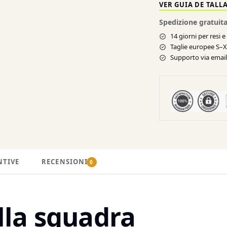
VER GUIA DE TALL
Spedizione gratuita
14 giorni per resi 
Taglie europee S–
Supporto via email 
NTIVE
RECENSIONI
0
lla squadra