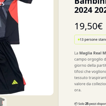
Bambini
2024 20
19,50
€
13 persone stan
La
Maglia Real 
campo orgoglio de
giorno della part
tifosi che voglion
tessuto traspiran
valore da collezio
ora.
📦 Solo
25
pezzi dispon