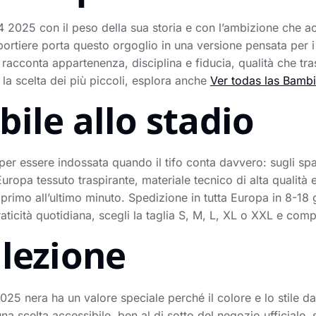
24 2025 con il peso della sua storia e con l’ambizione che
portiere porta questo orgoglio in una versione pensata per i
cconta appartenenza, disciplina e fiducia, qualità che trasf
la scelta dei più piccoli, esplora anche
Ver todas las Bambi
ile allo stadio
per essere indossata quando il tifo conta davvero: sugli spa
Europa tessuto traspirante, materiale tecnico di alta qualità
rimo all’ultimo minuto. Spedizione in tutta Europa in 8-18 
aticità quotidiana, scegli la taglia S, M, L, XL o XXL e comp
llezione
25 nera ha un valore speciale perché il colore e lo stile d
na scelta accessibile, ben al di sotto del negozio ufficiale,