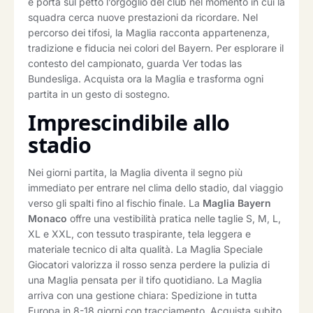
e porta sul petto l’orgoglio del club nel momento in cui la
squadra cerca nuove prestazioni da ricordare. Nel
percorso dei tifosi, la Maglia racconta appartenenza,
tradizione e fiducia nei colori del Bayern. Per esplorare il
contesto del campionato, guarda Ver todas las
Bundesliga. Acquista ora la Maglia e trasforma ogni
partita in un gesto di sostegno.
Imprescindibile allo
stadio
Nei giorni partita, la Maglia diventa il segno più
immediato per entrare nel clima dello stadio, dal viaggio
verso gli spalti fino al fischio finale. La
Maglia Bayern
Monaco
offre una vestibilità pratica nelle taglie S, M, L,
XL e XXL, con tessuto traspirante, tela leggera e
materiale tecnico di alta qualità. La Maglia Speciale
Giocatori valorizza il rosso senza perdere la pulizia di
una Maglia pensata per il tifo quotidiano. La Maglia
arriva con una gestione chiara: Spedizione in tutta
Europa in 8-18 giorni con tracciamento. Acquista subito