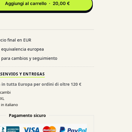
Aggiungi al carrello · 20,00 €
cio final en EUR
n equivalencia europea
l para cambios y seguimiento
AS
ENVIOS Y ENTREGAS
 in tutta Europa per ordini di oltre 120 €
e cambi
XXL
in italiano
Pagamento sicuro