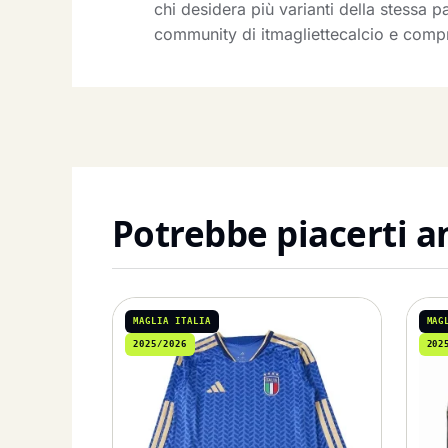
chi desidera più varianti della stessa p
community di itmagliettecalcio e compr
Potrebbe piacerti 
MAGLIA ITALIA
MAG
2025/2026
202