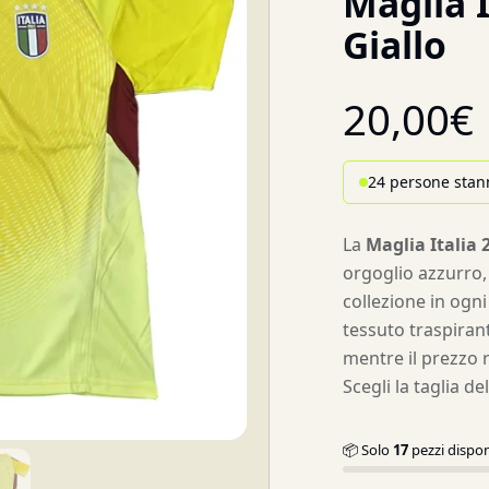
Maglia I
Giallo
20,00
€
24 persone stan
La
Maglia Italia 
orgoglio azzurro,
collezione in ogni
tessuto traspirant
mentre il prezzo r
Scegli la taglia d
📦 Solo
17
pezzi dispon