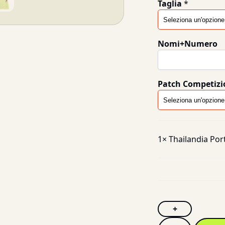
Taglia
*
Nomi+Numero
Patch Competizi
1×
Thailandia Port
+