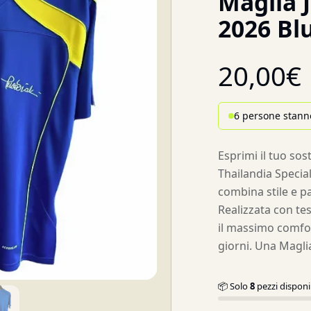
Maglia 
2026 Blu
20,00
€
6 persone stann
Esprimi il tuo so
Thailandia Specia
combina stile e pa
Realizzata con tes
il massimo comfort 
giorni. Una Maglia
📦 Solo
8
pezzi disponib