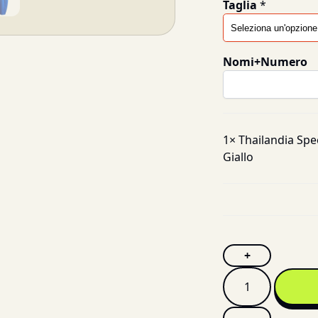
Taglia
*
Nomi+Numero
1×
Thailandia Spe
Giallo
+