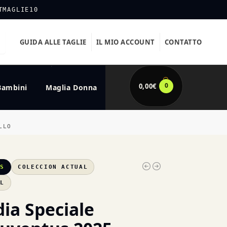
TMAGLIE10
GUIDA ALLE TAGLIE
IL MIO ACCOUNT
CONTATTO
0
0,00
€
Bambini
Maglia Donna
LLO
US
COLECCION ACTUAL
XL
dia Speciale