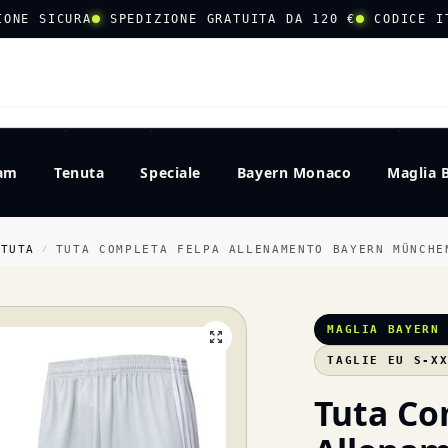
IONE SICURA
SPEDIZIONE GRATUITA DA 120 €
CODICE I
CERCA
eam
Tenuta
Speciale
Bayern Monaco
Maglia 
 TUTA
TUTA COMPLETA FELPA ALLENAMENTO BAYERN MÜNCHE
/
MAGLIA BAYERN
TAGLIE EU S-X
Tuta Co