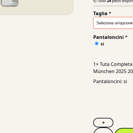
📦 Solo
24
pezzi dispon
Taglia
*
Pantaloncini
*
si
1×
Tuta Completa
München 2025 202
Pantaloncini:
si
+