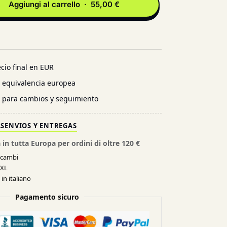
Aggiungi al carrello · 55,00 €
cio final en EUR
n equivalencia europea
l para cambios y seguimiento
AS
ENVIOS Y ENTREGAS
 in tutta Europa per ordini di oltre 120 €
e cambi
XXL
in italiano
Pagamento sicuro