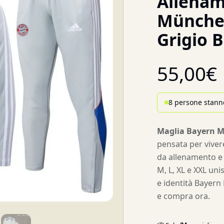
Allenam
Münche
Grigio B
55,00
€
8 persone stann
Maglia Bayern 
pensata per vivere
da allenamento e v
M, L, XL e XXL uni
e identità Bayern 
e compra ora.